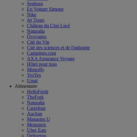
Sephora
En Voiture Simone
Nike
Jet Tours
Château du Clos Lucé
Naturalia
Ôvoyages
Cité du Vin
Cité des sciences et de l'industrie
Campings.com
AXA Assurance Voyage
Hôtel pour tous
Misterfly
YesYes
Umaï
Alimentaire
HelloFresh
TheFork
Naturalia
Carrefour
Auchan
Magasins U
Monoprix
Uber Eats
Deliveroo