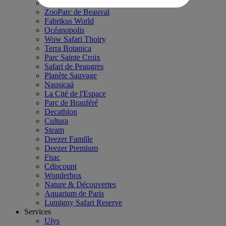
Château de Chantilly
ZooParc de Beauval
Fabrikus World
Océanopolis
Wow Safari Thoiry
Terra Botanica
Parc Sainte Croix
Safari de Peaugres
Planète Sauvage
Nausicaá
La Cité de l'Espace
Parc de Branféré
Decathlon
Cultura
Steam
Deezer Famille
Deezer Premium
Fnac
Cdiscount
Wonderbox
Nature & Découvertes
Aquarium de Paris
Lumigny Safari Reserve
Services
Ulys