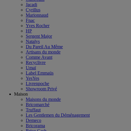
Jacadi
Cyrillus
Marionnaud
Fnac
Yves Rocher
HP
Sergent Major
Natalys
Du Pareil Au Même
Artisans du monde
Comme Avant
Recyclivre
Umaï
Label Emmaüs
YesYes
Livrenpoche
Showroom Privé
Maison
Maisons du monde
Bricomarché
Truffaut
Les Gentlemen du Déménagement
Demeco
Bricorama
Brico Cash