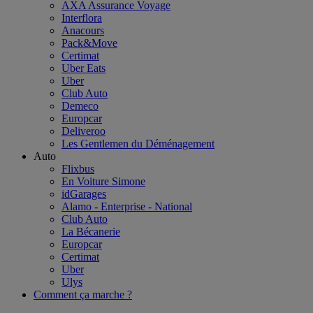
AXA Assurance Voyage
Interflora
Anacours
Pack&Move
Certimat
Uber Eats
Uber
Club Auto
Demeco
Europcar
Deliveroo
Les Gentlemen du Déménagement
Auto
Flixbus
En Voiture Simone
idGarages
Alamo - Enterprise - National
Club Auto
La Bécanerie
Europcar
Certimat
Uber
Ulys
Comment ça marche ?