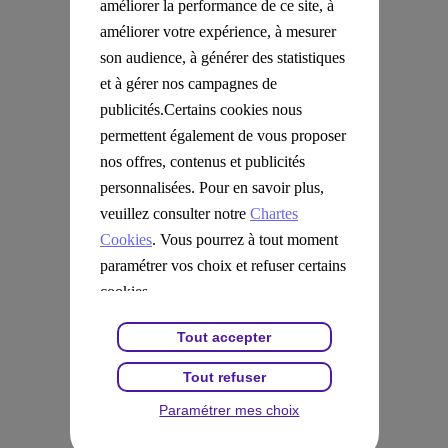
mk2
améliorer la performance de ce site, à
Pathé
améliorer votre expérience, à mesurer
UGC
Cité du Vin
son audience, à générer des statistiques
Cité des sciences et de l'industrie
et à gérer nos campagnes de
Aquaboulevard
publicités.Certains cookies nous
Les Clubs Forest Hill
Walibi Rhône Alpes
permettent également de vous proposer
Les Cercles de la Forme
nos offres, contenus et publicités
Château du Clos Lucé
Megarama
personnalisées. Pour en savoir plus,
CGR
veuillez consulter notre
Chartes
CinéChèque
Zoo de la Flèche
Cookies
. Vous pourrez à tout moment
Vulcania
paramétrer vos choix et refuser certains
France Miniature
Kiosque Presse
cookies.
EPISOD
Parc Spirou
Tout accepter
Zoo d'Amnéville
Jardin d'Acclimatation
Tout refuser
Neoness - Keepcool - Metabolik
Parc Astérix
Paramétrer mes choix
Mer de sable
Musée Grévin