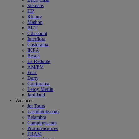
Siemens
HP
Rhinov
Mathon
BUT
Cdiscount
Interflora
Castorama
IKEA
Bosch
La Redoute
AM/PM
Fnac
Darty
Conforama
Leroy Merlin
Jardiland
Vacances
Jet Tours
Lastminute.com
Belambra
Campings.com
Promovacances
FRAM