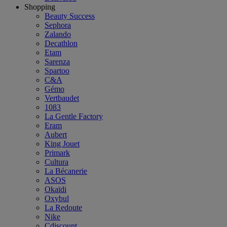
Shopping
Beauty Success
Sephora
Zalando
Decathlon
Etam
Sarenza
Spartoo
C&A
Gémo
Vertbaudet
1083
La Gentle Factory
Eram
Aubert
King Jouet
Primark
Cultura
La Bécanerie
ASOS
Okaïdi
Oxybul
La Redoute
Nike
Cdiscount