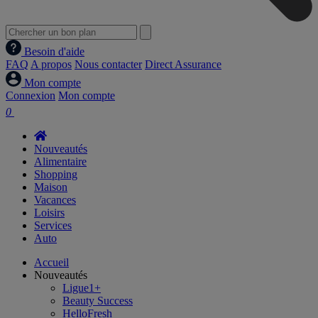
Besoin d'aide
FAQ
A propos
Nous contacter
Direct Assurance
Mon compte
Connexion
Mon compte
0
Nouveautés
Alimentaire
Shopping
Maison
Vacances
Loisirs
Services
Auto
Accueil
Nouveautés
Ligue1+
Beauty Success
HelloFresh