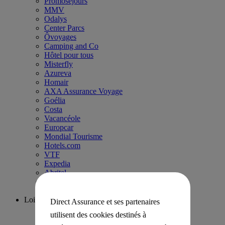
Promoséjours
MMV
Odalys
Center Parcs
Ôvoyages
Camping and Co
Hôtel pour tous
Misterfly
Azureva
Homair
AXA Assurance Voyage
Goélia
Costa
Vacancéole
Europcar
Mondial Tourisme
Hotels.com
VTF
Expedia
Abritel
Travelski
Skimium
Loisirs
Direct Assurance et ses partenaires
Ligue1+
utilisent des cookies destinés à
Fnac Spectacles